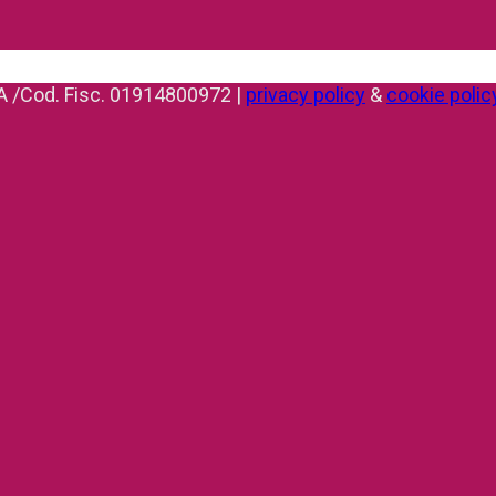
IVA /Cod. Fisc. 01914800972 |
privacy policy
&
cookie polic