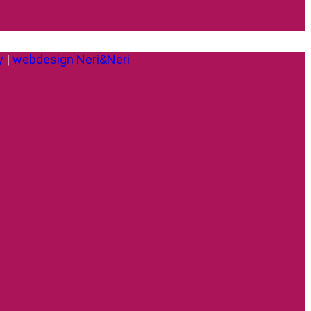
y
|
webdesign Neri&Neri